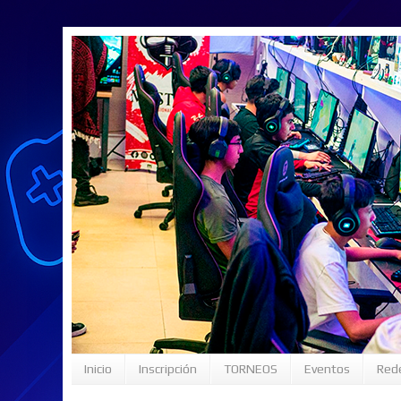
Inicio
Inscripción
TORNEOS
Eventos
Rede