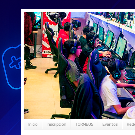
Inicio
Inscripción
TORNEOS
Eventos
Rede