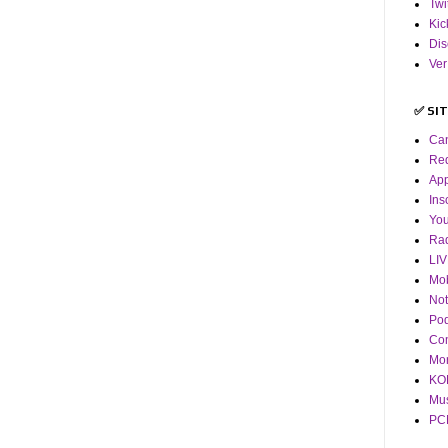
Twi
Kic
Dis
Ver
✅ SI
Ca
Red
App
Ins
Yo
Ra
LI
Mob
Not
Pod
Co
Mor
KOF
Mus
PCM