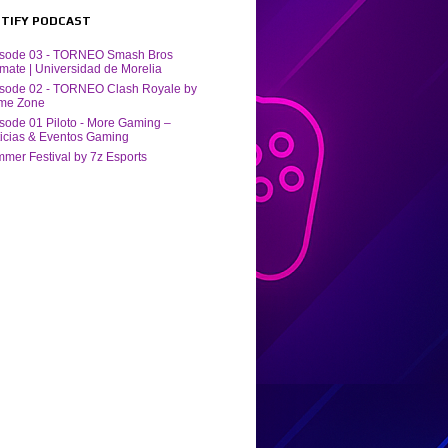
POTIFY PODCAST
isode 03 - TORNEO Smash Bros
imate | Universidad de Morelia
sode 02 - TORNEO Clash Royale by
me Zone
sode 01 Piloto - More Gaming –
icias & Eventos Gaming
mer Festival by ‪7z Esports