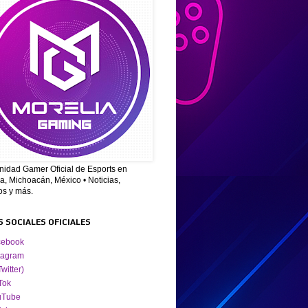
idad Gamer Oficial de Esports en
a, Michoacán, México • Noticias,
os y más.
S SOCIALES OFICIALES
cebook
tagram
Twitter)
Tok
uTube