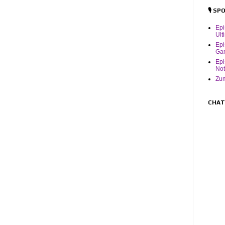
🎙️ S
Ep
Ult
Epi
Ga
Epi
Not
Zum
CHAT