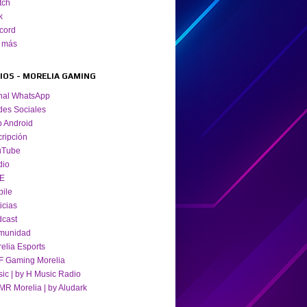
tch
k
cord
 más
TIOS - MORELIA GAMING
nal WhatsApp
es Sociales
 Android
cripción
uTube
dio
VE
ile
icias
cast
munidad
elia Esports
 Gaming Morelia
ic | by H Music Radio
R Morelia | by Aludark