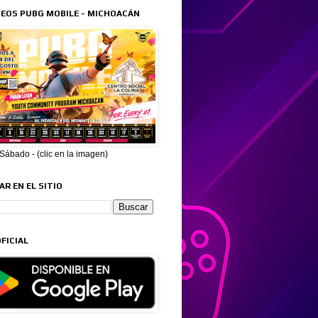
EOS PUBG MOBILE - MICHOACÁN
ábado - (clic en la imagen)
R EN EL SITIO
FICIAL