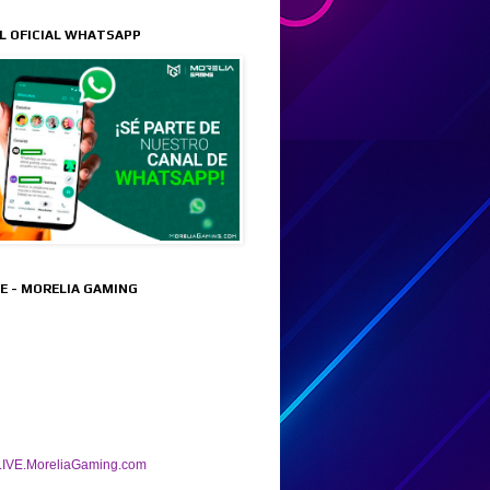
L OFICIAL WHATSAPP
VE - MORELIA GAMING
IVE.MoreliaGaming.com