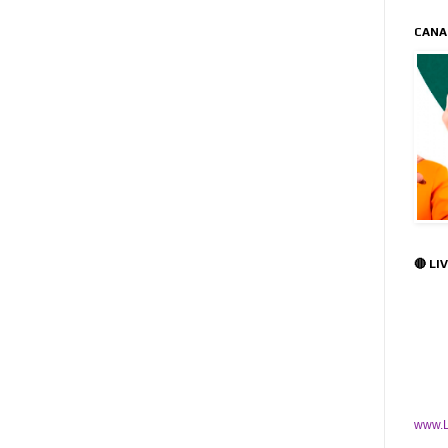
CANA
🔴 LI
www.L