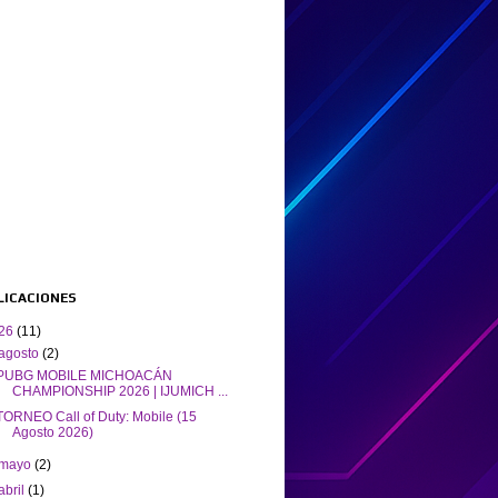
BLICACIONES
26
(11)
agosto
(2)
PUBG MOBILE MICHOACÁN
CHAMPIONSHIP 2026 | IJUMICH ...
TORNEO Call of Duty: Mobile (15
Agosto 2026)
mayo
(2)
abril
(1)