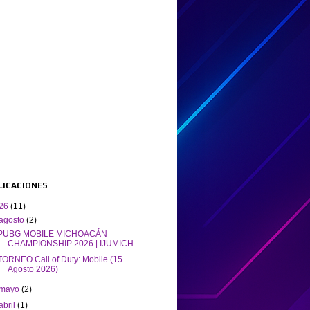
BLICACIONES
26
(11)
agosto
(2)
PUBG MOBILE MICHOACÁN
CHAMPIONSHIP 2026 | IJUMICH ...
TORNEO Call of Duty: Mobile (15
Agosto 2026)
mayo
(2)
abril
(1)