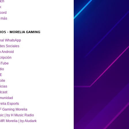
tch
k
cord
 más
TIOS - MORELIA GAMING
nal WhatsApp
es Sociales
 Android
cripción
uTube
dio
VE
ile
icias
cast
munidad
elia Esports
 Gaming Morelia
ic | by H Music Radio
R Morelia | by Aludark