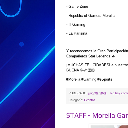
-
Game Zone
-
Republic of Gamers Morelia
-
H Gaming
-
La Parisina
Y reconocemos la Gran Participación
Compañeros Star Legends 🔥
¡MUCHAS FELICIDADES! a nuestros 
BUENA 🥳🎉👏🏻
#Morelia #Gaming #eSports
PUBLICADO:
julio 30, 2024
No hay come
Categoría:
Eventos
STAFF - Morelia Ga