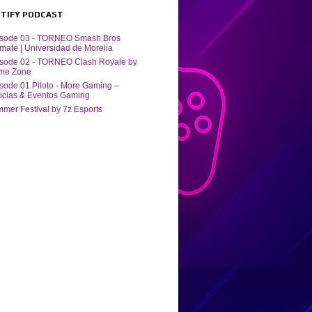
POTIFY PODCAST
isode 03 - TORNEO Smash Bros
imate | Universidad de Morelia
sode 02 - TORNEO Clash Royale by
me Zone
sode 01 Piloto - More Gaming –
icias & Eventos Gaming
mer Festival by ‪7z Esports