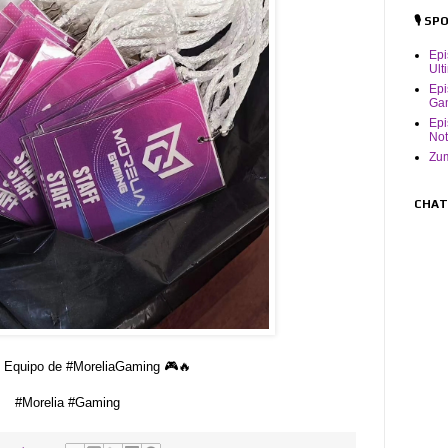
🎙️ S
Ep
Ult
Epi
Ga
Epi
Not
Zum
CHAT
l Equipo de #MoreliaGaming 🎮🔥
#Morelia #Gaming