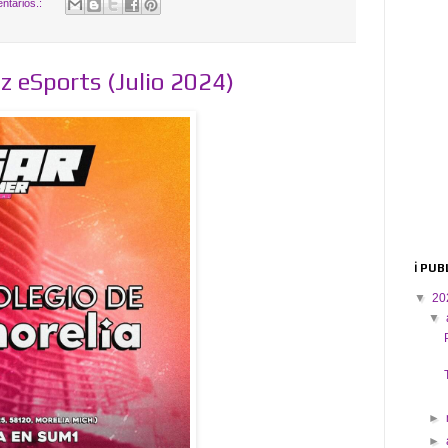
ntarios.:
z eSports (Julio 2024)
ℹ️ PU
▼
20
▼
►
►