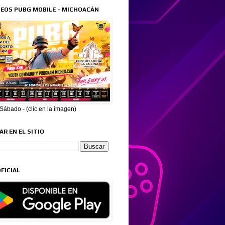
EOS PUBG MOBILE - MICHOACÁN
ábado - (clic en la imagen)
R EN EL SITIO
FICIAL