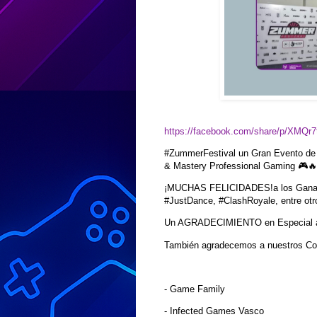
https://facebook.com/share/p/XMQr
#ZummerFestival un Gran Evento de 
& Mastery Professional Gaming 🎮
¡MUCHAS FELICIDADES!a los Ganador
#JustDance, #ClashRoyale, entre otr
Un AGRADECIMIENTO en Especial al C
También agradecemos a nuestros Col
-
Game Family
-
Infected Games Vasco