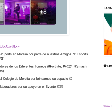
CANA
7td8cCxyULkF
eSports en Morelia por parte de nuestros Amigos 7z Esports
🏆
🔴 LI
es de los Diferentes Torneos (#Fortnite, #FC24, #Smash,
os).
olegio de Morelia por brindarnos su espacio 😊
aboradores por su apoyo en el Evento 👏🏻
www.L