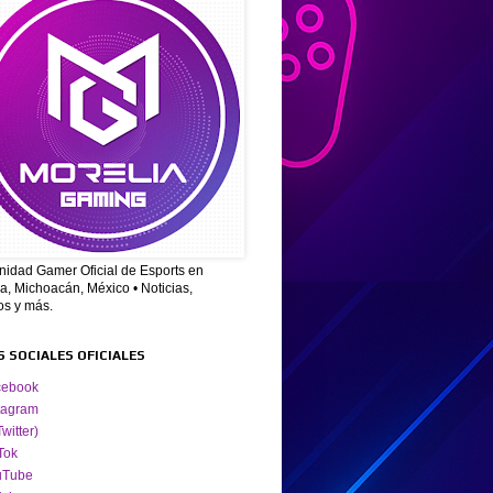
idad Gamer Oficial de Esports en
a, Michoacán, México • Noticias,
os y más.
S SOCIALES OFICIALES
cebook
tagram
Twitter)
Tok
uTube