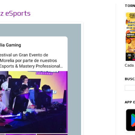
TORN
z eSports
Cada S
BUSCA
APP O