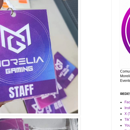
Comun
Moreli
Event
REDE
Fa
Ins
X (
Tik
Yo