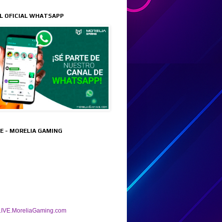
L OFICIAL WHATSAPP
VE - MORELIA GAMING
IVE.MoreliaGaming.com