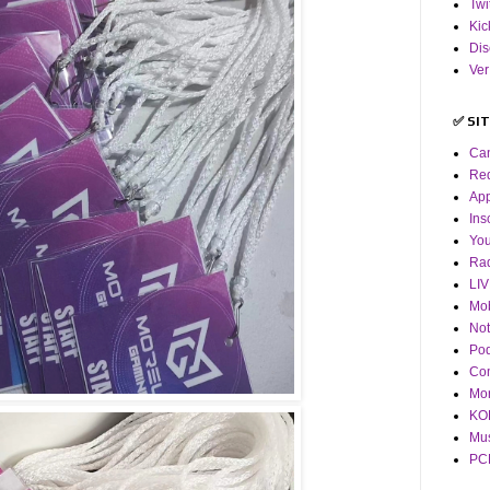
Twi
Kic
Dis
Ver
✅ SI
Ca
Red
App
Ins
Yo
Ra
LI
Mob
Not
Pod
Co
Mor
KOF
Mus
PCM