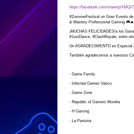
https://facebook.com/share/p/XMQr
#ZummerFestival un Gran Evento de 
& Mastery Professional Gaming 🎮
¡MUCHAS FELICIDADES!a los Ganador
#JustDance, #ClashRoyale, entre otr
Un AGRADECIMIENTO en Especial al C
También agradecemos a nuestros Col
-
Game Family
-
Infected Games Vasco
-
Game Zone
-
Republic of Gamers Morelia
-
H Gaming
-
La Parisina