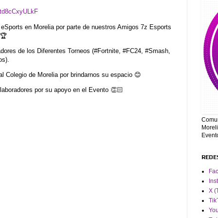
7td8cCxyULkF
eSports en Morelia por parte de nuestros Amigos 7z Esports
🏆
es de los Diferentes Torneos (#Fortnite, #FC24, #Smash,
os).
olegio de Morelia por brindarnos su espacio 😊
aboradores por su apoyo en el Evento 👏🏻
Comun
Moreli
Event
REDE
Fa
Ins
X (
Tik
Yo