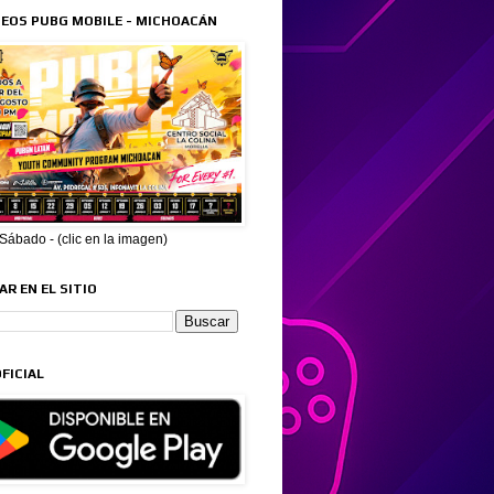
EOS PUBG MOBILE - MICHOACÁN
ábado - (clic en la imagen)
R EN EL SITIO
FICIAL