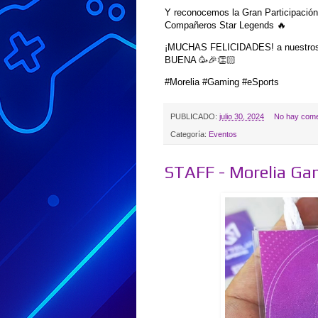
Y reconocemos la Gran Participación
Compañeros Star Legends 🔥
¡MUCHAS FELICIDADES! a nuestros 
BUENA 🥳🎉👏🏻
#Morelia #Gaming #eSports
PUBLICADO:
julio 30, 2024
No hay come
Categoría:
Eventos
STAFF - Morelia Ga