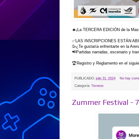
🔥¡La TERCERA EDICIÓN de la Mast
✅LAS INSCRIPCIONES ESTÁN AB
🥳¿Te gustaría enfrentarte en la Are
📢Partidas narradas, escenario y tr
🏆Registro y Reglamento en el sigui
PUBLICADO:
julio 31, 2024
No hay come
Categoría:
Torneos
Zummer Festival - 7