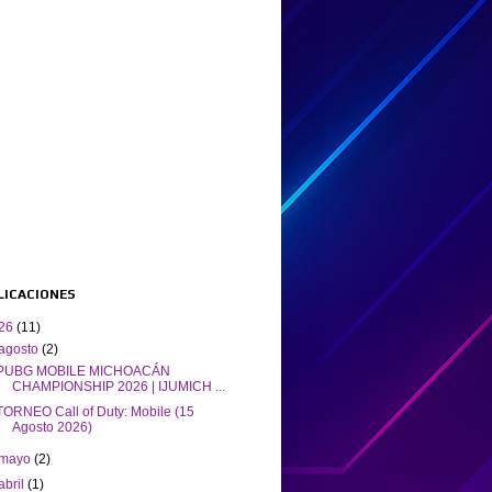
BLICACIONES
26
(11)
agosto
(2)
PUBG MOBILE MICHOACÁN
CHAMPIONSHIP 2026 | IJUMICH ...
TORNEO Call of Duty: Mobile (15
Agosto 2026)
mayo
(2)
abril
(1)