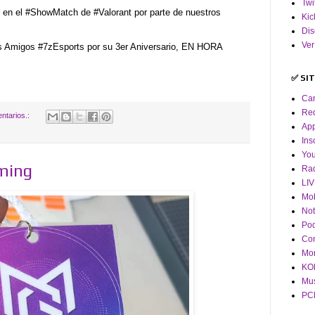
Twi
 en el #ShowMatch de #Valorant por parte de nuestros
Kic
Dis
Ver
Amigos #7zEsports por su 3er Aniversario, EN HORA
✅ SI
Ca
Red
ntarios.:
App
Ins
Yo
ming
Ra
LI
Mob
Not
Pod
Co
Mor
KOF
Mus
PCM