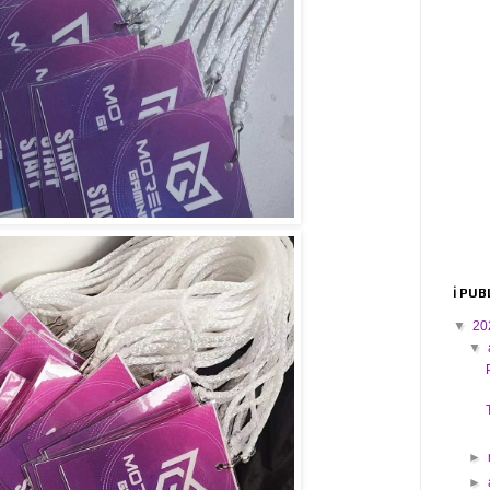
ℹ️ PU
▼
20
▼
►
►