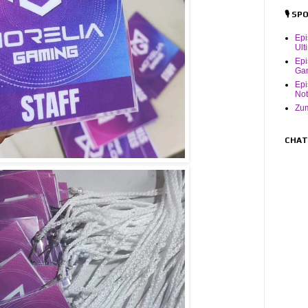
🎙️ S
Ep
Ult
Epi
Ga
Epi
Not
Zum
CHAT