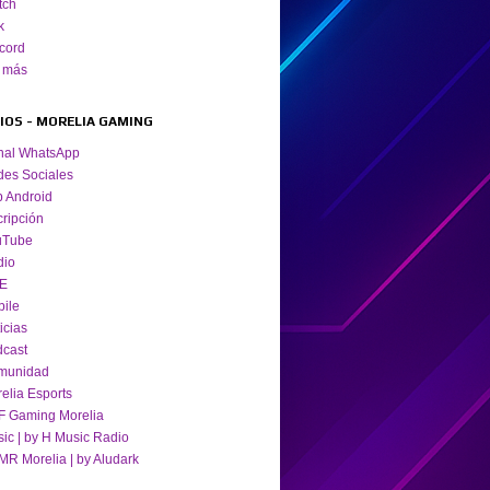
tch
k
cord
 más
TIOS - MORELIA GAMING
nal WhatsApp
es Sociales
 Android
cripción
uTube
dio
VE
ile
icias
cast
munidad
elia Esports
 Gaming Morelia
ic | by H Music Radio
R Morelia | by Aludark