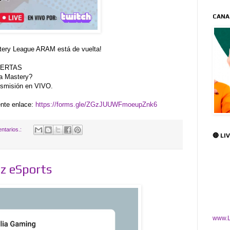
CANA
ery League ARAM está de vuelta!
IERTAS
na Mastery?
ansmisión en VIVO.
ente enlace:
https://forms.gle/ZGzJUUWFmoeupZnk6
ntarios.:
🔴 LI
z eSports
www.L