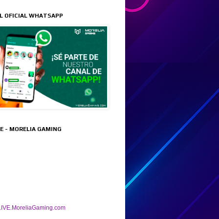
L OFICIAL WHATSAPP
VE - MORELIA GAMING
IVE.MoreliaGaming.com