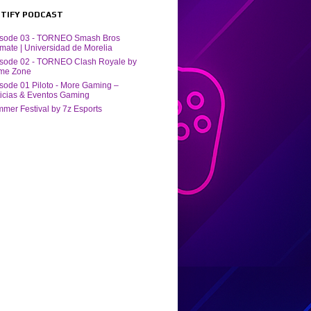
POTIFY PODCAST
isode 03 - TORNEO Smash Bros
imate | Universidad de Morelia
sode 02 - TORNEO Clash Royale by
me Zone
sode 01 Piloto - More Gaming –
icias & Eventos Gaming
mer Festival by ‪7z Esports