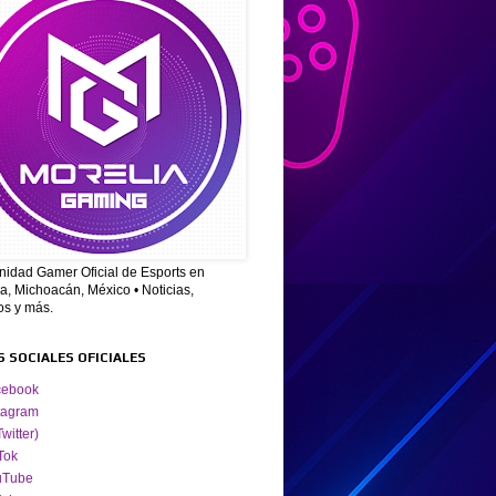
idad Gamer Oficial de Esports en
a, Michoacán, México • Noticias,
os y más.
S SOCIALES OFICIALES
cebook
tagram
Twitter)
Tok
uTube