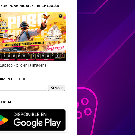
EOS PUBG MOBILE - MICHOACÁN
ábado - (clic en la imagen)
R EN EL SITIO
FICIAL