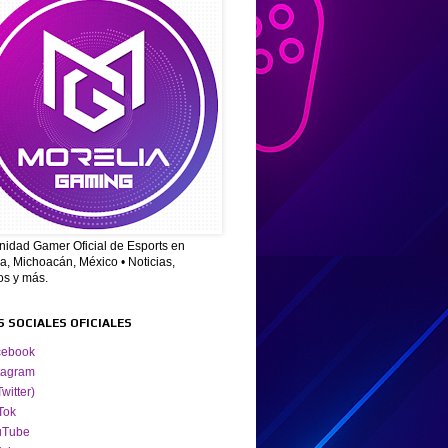
idad Gamer Oficial de Esports en
a, Michoacán, México • Noticias,
os y más.
S SOCIALES OFICIALES
cebook
tagram
Twitter)
Tok
uTube