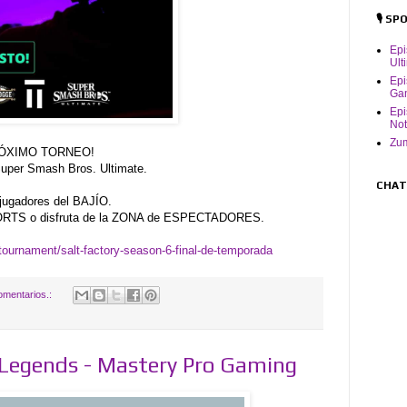
🎙️ S
Ep
Ult
Epi
Ga
Epi
Not
Zum
l PRÓXIMO TORNEO!
Super Smash Bros. Ultimate.
CHAT
 jugadores del BAJÍO.
ORTS o disfruta de la ZONA de ESPECTADORES.
/tournament/salt-factory-season-6-final-de-temporada
omentarios.:
Legends - Mastery Pro Gaming