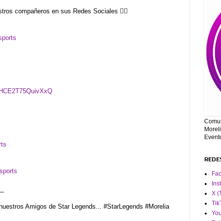
tros compañeros en sus Redes Sociales 👇🏻
sports
ChHCE2T75QuivXxQ
Comun
Moreli
Event
rts
REDE
sports
Fa
Ins
__
X (
Tik
nuestros Amigos de Star Legends... #StarLegends #Morelia
Yo