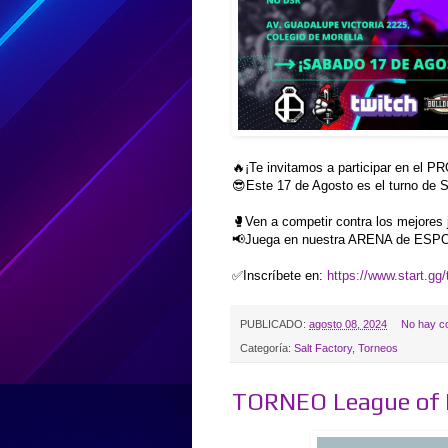
🔥¡Te invitamos a participar en e
😎Este 17 de Agosto es el turno de 
🥊Ven a competir contra los mejores
📢Juega en nuestra ARENA de ESP
✅Inscríbete en:
https://www.start.gg
PUBLICADO:
agosto 08, 2024
No hay c
Categoría:
Salt Factory
,
Torneos
TORNEO League of 