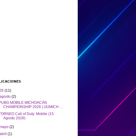
BLICACIONES
26
(11)
agosto
(2)
PUBG MOBILE MICHOACÁN
CHAMPIONSHIP 2026 | IJUMICH ...
TORNEO Call of Duty: Mobile (15
Agosto 2026)
mayo
(2)
abril
(1)