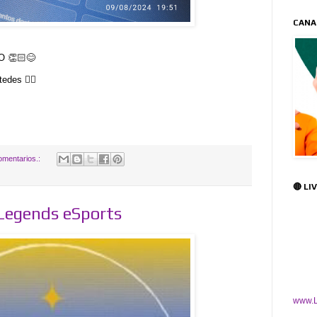
CANA
 👏🏻😊
edes 👍🏻
omentarios.:
🔴 LI
Legends eSports
www.L