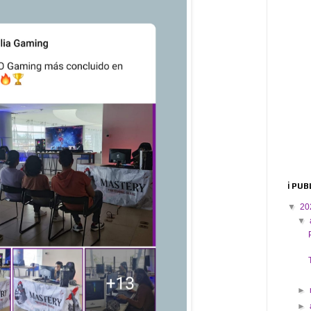
ℹ️ PU
▼
20
▼
►
►