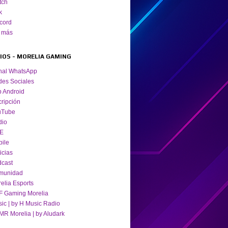
tch
k
cord
 más
TIOS - MORELIA GAMING
nal WhatsApp
es Sociales
 Android
cripción
uTube
dio
VE
ile
icias
cast
munidad
elia Esports
 Gaming Morelia
ic | by H Music Radio
R Morelia | by Aludark