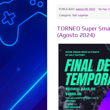
PUBLICADO:
agosto 09, 2024
No hay c
Categoría:
Star Legends
TORNEO Super Smash
(Agosto 2024)