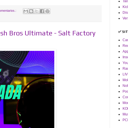
Twi
Kic
omentarios.:
Dis
Ver
 Bros Ultimate - Salt Factory
✅ SI
Ca
Red
App
Ins
Yo
Ra
LI
Mob
Not
Pod
Co
Mor
KOF
Mus
PCM