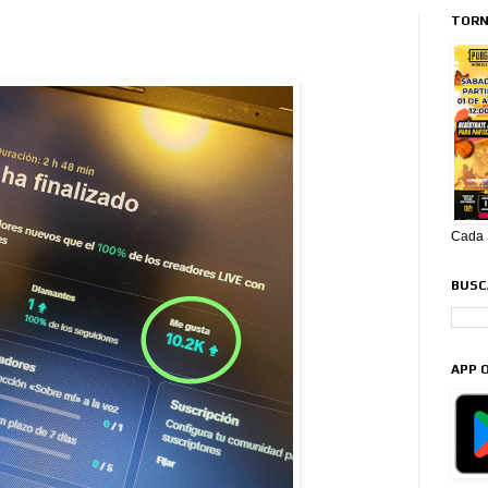
TORN
Cada S
BUSCA
APP O