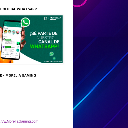
L OFICIAL WHATSAPP
VE - MORELIA GAMING
IVE.MoreliaGaming.com