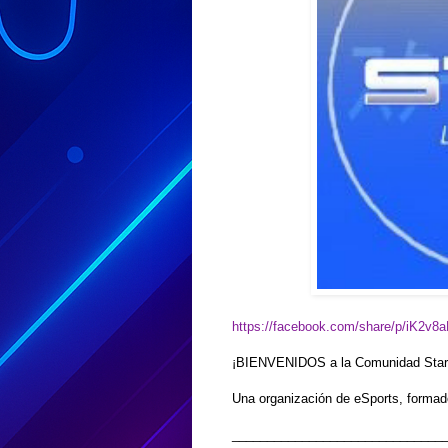
https://facebook.com/share/p/iK2v8
¡BIENVENIDOS a la Comunidad Star 
Una organización de eSports, formad
______________________________