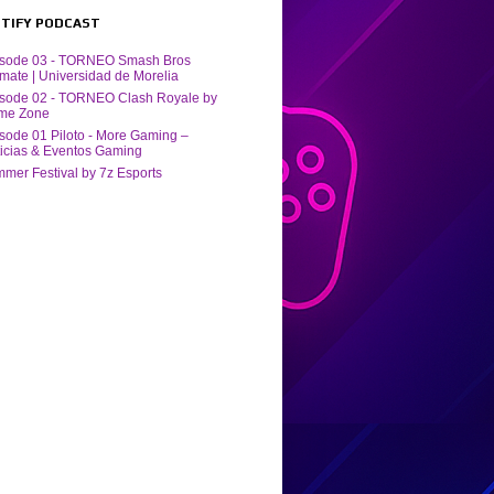
POTIFY PODCAST
isode 03 - TORNEO Smash Bros
imate | Universidad de Morelia
sode 02 - TORNEO Clash Royale by
me Zone
sode 01 Piloto - More Gaming –
icias & Eventos Gaming
mer Festival by ‪7z Esports