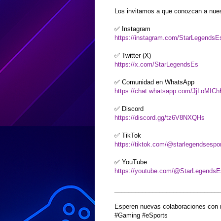
Los invitamos a que conozcan a nues
✅ Instagram
https://instagram.com/StarLegendsE
✅ Twitter (X)
https://x.com/StarLegendsEs
✅ Comunidad en WhatsApp
https://chat.whatsapp.com/JjLoMI
✅ Discord
https://discord.gg/tz6V8NXQHs
✅ TikTok
https://tiktok.com/@starlegendsespo
✅ YouTube
https://youtube.com/@StarLegendsE
______________________________
Esperen nuevas colaboraciones con 
#Gaming #eSports