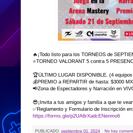
🔥¡Todo listo para los TORNEOS de SEPTI
⭐️TORNEO VALORANT 5 contra 5 PRESENCIA
🏆ÚLTIMO LUGAR DISPONIBLE. (4 equipos
💰PREMIO a REPARTIR de hasta: $3000 MX
📢Zona de Espectadores y Narración en VIV
😎¡Invita a tus amigos y familia a que te vean ̷m̷a
✅Reglamento y Formulario de Inscripción en
https://forms.gle/p2UA6rXadcENenmo6
PUBLICADO:
septiembre 01, 2024
No hay coment