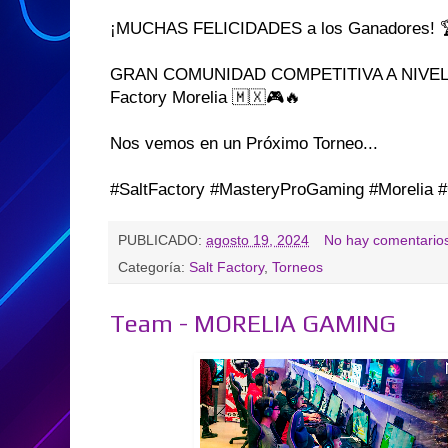
¡MUCHAS FELICIDADES a los Ganadores! 
GRAN COMUNIDAD COMPETITIVA A NIVEL NA
Factory Morelia 🇲🇽🎮🔥
Nos vemos en un Próximo Torneo...
#SaltFactory #MasteryProGaming #Morelia 
PUBLICADO:
agosto 19, 2024
No hay comentario
Categoría:
Salt Factory
,
Torneos
Team - MORELIA GAMING