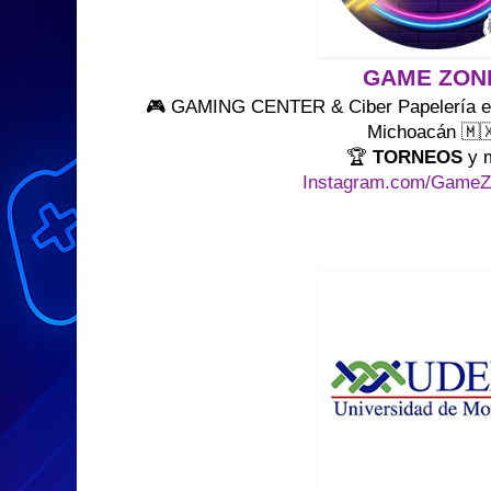
GAME ZON
🎮 GAMING CENTER & Ciber Papelería en 
Michoacán 🇲
🏆
TORNEOS
y 
Instagram.com/Game