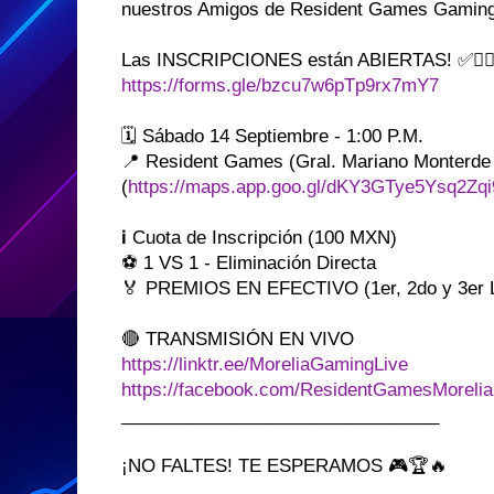
nuestros Amigos de Resident Games Gaming
Las INSCRIPCIONES están ABIERTAS! ✅👇
https://forms.gle/bzcu7w6pTp9rx7mY7
🗓️ Sábado 14 Septiembre - 1:00 P.M.
📍 Resident Games (Gral. Mariano Monterde 
(
https://maps.app.goo.gl/dKY3GTye5Ysq2Zqi
ℹ️ Cuota de Inscripción (100 MXN)
⚽ 1 VS 1 - Eliminación Directa
🏅 PREMIOS EN EFECTIVO (1er, 2do y 3er 
🔴 TRANSMISIÓN EN VIVO
https://linktr.ee/MoreliaGamingLive
https://facebook.com/ResidentGamesMorelia
________________________________
¡NO FALTES! TE ESPERAMOS 🎮🏆🔥