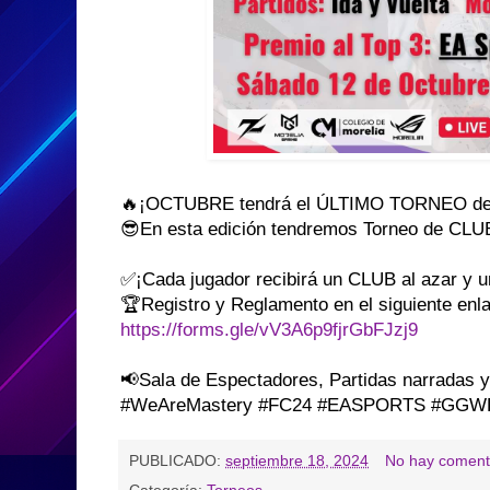
🔥¡OCTUBRE tendrá el ÚLTIMO TORNEO de
😎En esta edición tendremos Torneo de CLU
✅¡Cada jugador recibirá un CLUB al azar y
🏆Registro y Reglamento en el siguiente enl
https://forms.gle/vV3A6p9fjrGbFJzj9
📢Sala de Espectadores, Partidas narradas y
#WeAreMastery #FC24 #EASPORTS #GGW
PUBLICADO:
septiembre 18, 2024
No hay coment