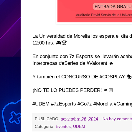
La Universidad de Morelia los espera el día 
12:00 hrs. 🎮🏆
En conjunto con 7z Esports se llevarán aca
Interprepas #eSeries de #Valorant 🔥
Y también el CONCURSO DE #COSPLAY 🎭
¡NO TE LO PUEDES PERDER! 🫵🏻
#UDEM #7zEsports #Go7z #Morelia #Gami
PUBLICADO:
noviembre 26, 2024
No hay comenta
Categoría:
Eventos
,
UDEM