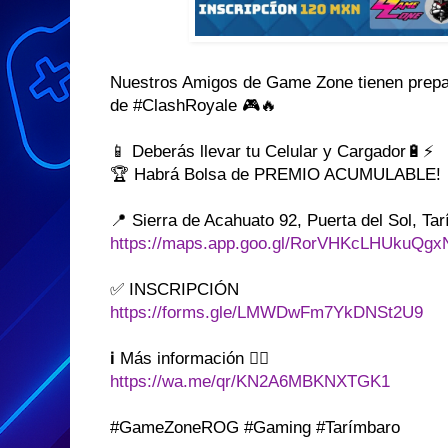
Nuestros Amigos de Game Zone tienen pr
de #ClashRoyale 🎮🔥
📱 Deberás llevar tu Celular y Cargador🔋⚡
🏆 Habrá Bolsa de PREMIO ACUMULABLE!
📍 Sierra de Acahuato 92, Puerta del Sol, Ta
https://maps.app.goo.gl/RorVHKcLHUkuQgx
✅ INSCRIPCIÓN
https://forms.gle/LMWDwFm7YkDNSt2U9
ℹ️ Más información 👇🏻
https://wa.me/qr/KN2A6MBKNXTGK1
#GameZoneROG #Gaming #Tarímbaro