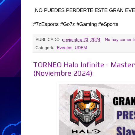
¡NO PUEDES PERDERTE ESTE GRAN EVE
#7zEsports #Go7z #Gaming #eSports
PUBLICADO:
noviembre 23, 2024
No hay comenta
Categoría:
Eventos
,
UDEM
TORNEO Halo Infinite - Maste
(Noviembre 2024)