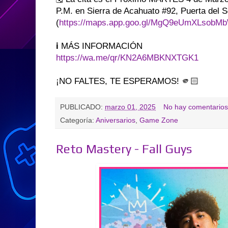
P.M. en Sierra de Acahuato #92, Puerta del S
(
https://maps.app.goo.gl/MgQ9eUmXLsobM
ℹ️ MÁS INFORMACIÓN
https://wa.me/qr/KN2A6MBKNXTGK1
¡NO FALTES, TE ESPERAMOS! 🫵🏻
PUBLICADO:
marzo 01, 2025
No hay comentarios
Categoría:
Aniversarios
,
Game Zone
Reto Mastery - Fall Guys