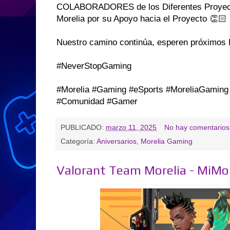
COLABORADORES de los Diferentes Proyect
Morelia por su Apoyo hacia el Proyecto 👏🏻
Nuestro camino continúa, esperen próximos 
#NeverStopGaming
#Morelia #Gaming #eSports #MoreliaGaming
#Comunidad #Gamer
PUBLICADO:
marzo 11, 2025
No hay comentarios
Categoría:
Aniversarios
,
Morelia Gaming
Valorant Team Morelia - MiMo