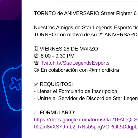
TORNEO de ANIVERSARIO Street Fighter 6 -
Nuestros Amigos de Star Legends Esports t
TORNEO con motivo de su 2° ANIVERSARIO
🗓 VIERNES 28 DE MARZO
⏰ 8:00 - 9:30 PM
🚨
Twitch.tv/StarLegendsEsports
🤝 En colaboración con @mrlordikira
✅ REQUISITOS:
- Llenar el Formulario de Inscripción
- Unirte al Servidor de Discord de Star Legend
✅ FORMULARIO:
https://docs.google.com/forms/d/e/1FAIpQL
00Zirl8xXSYJmL2_RNsb5pngVGROlt5DdqpLr