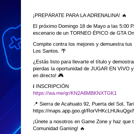
¡PREPÁRATE PARA LA ADRENALINA! 🔥
El próximo Domingo 18 de Mayo a las 5:00 
escenario de un TORNEO ÉPICO de GTA Onli
Compite contra los mejores y demuestra tus 
Los Santos. 🌴
¿Estás listo para llevarte el título y demostr
pierdas la oportunidad de JUGAR EN VIVO y 
en directo! 🎮
ℹ️ INSCRIPCIÓN
https://wa.me/qr/KN2A6MBKNXTGK1
📍 Sierra de Acahuato 92, Puerta del Sol, Ta
https://maps.app.goo.gl/RorVHKcLHUkuQgx
¡Únete a nosotros en Game Zone y haz que t
Comunidad Gaming! 🔥