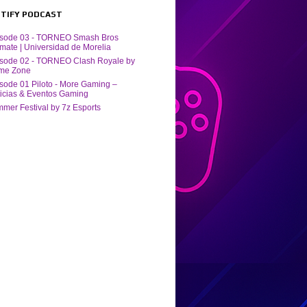
POTIFY PODCAST
isode 03 - TORNEO Smash Bros
imate | Universidad de Morelia
sode 02 - TORNEO Clash Royale by
me Zone
sode 01 Piloto - More Gaming –
icias & Eventos Gaming
mer Festival by ‪7z Esports