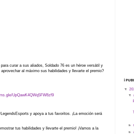
 para curar a sus aliados, Soldado 76 es un héroe versátil y
s aprovechar al máximo sus habilidades y llevarte el premio?
ℹ️ PU
▼
20
forms.gle/UpQawK4QWq5FW8zf9
▼
rLegendsEsports y apoya a tus favoritos. ¡La emoción será
►
emostrar tus habilidades y llevarte el premio! ¡Vamos a la
►