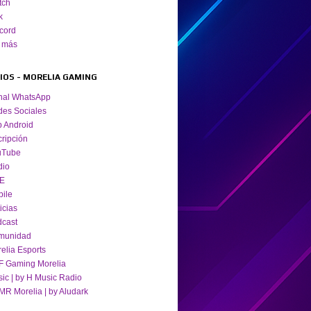
tch
k
cord
 más
TIOS - MORELIA GAMING
nal WhatsApp
es Sociales
 Android
cripción
uTube
dio
VE
ile
icias
cast
munidad
elia Esports
 Gaming Morelia
ic | by H Music Radio
R Morelia | by Aludark