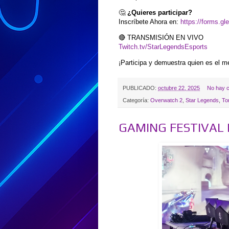
🤔
¿Quieres participar?
Inscríbete Ahora en:
https://forms.
🔴 TRANSMISIÓN EN VIVO
Twitch.tv/StarLegendsEsports
¡Participa y demuestra quien es el m
PUBLICADO:
octubre 22, 2025
No hay c
Categoría:
Overwatch 2
,
Star Legends
,
To
GAMING FESTIVAL M