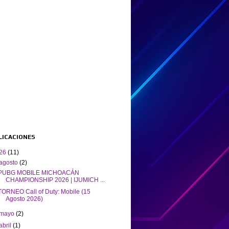
BLICACIONES
26
(11)
agosto
(2)
PUBG MOBILE MICHOACÁN
CHAMPIONSHIP 2026 | IJUMICH ...
TORNEO Call of Duty: Mobile (15
Agosto 2026)
mayo
(2)
abril
(1)