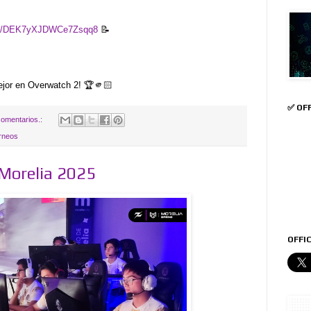
gle/DEK7yXJDWCe7Zsqq8
📝
ejor en Overwatch 2! 🏆🫵🏻
✅ OF
omentarios.:
rneos
orelia 2025
OFFIC