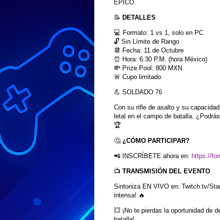
ÉPICO.
📝
DETALLES
💻 Formato: 1 vs 1, solo en PC
🔓 Sin Límite de Rango
📆 Fecha: 11 de Octubre
⏰ Hora: 6:30 P.M. (hora México)
💸 Prize Pool: 800 MXN
🚨 Cupo limitado
💪 SOLDADO 76
Con su rifle de asalto y su capacidad
letal en el campo de batalla. ¿Podrá
🏆
🤔
¿CÓMO PARTICIPAR?
📲 INSCRÍBETE ahora en:
https://
📺
TRANSMISIÓN DEL EVENTO
Sintoniza EN VIVO en: Twitch.tv/Sta
intensa! 🔥
💥 ¡No te pierdas la oportunidad de d
batalla!