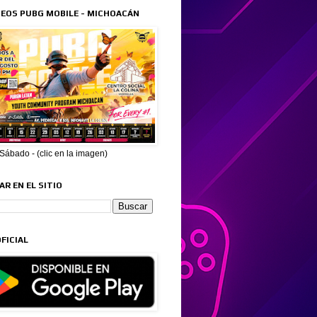
EOS PUBG MOBILE - MICHOACÁN
ábado - (clic en la imagen)
R EN EL SITIO
FICIAL