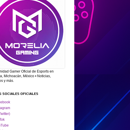
idad Gamer Oficial de Esports en
a, Michoacán, México • Noticias,
os y más.
S SOCIALES OFICIALES
cebook
tagram
Twitter)
Tok
uTube