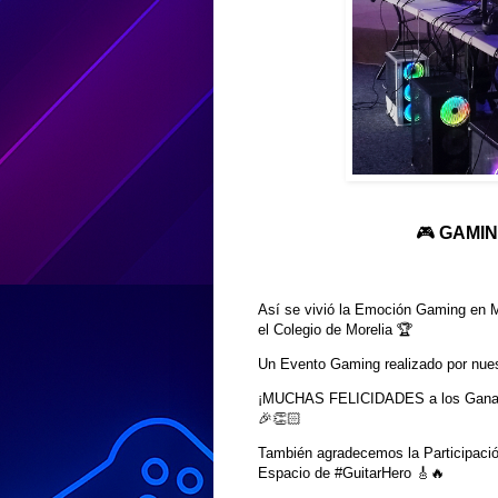
🎮
GAMING
Así se vivió la Emoción Gaming en Mo
el Colegio de Morelia 🏆
Un Evento Gaming realizado por nue
¡MUCHAS FELICIDADES a los Ganado
🎉👏🏻
También agradecemos la Participaci
Espacio de #GuitarHero 🎸🔥