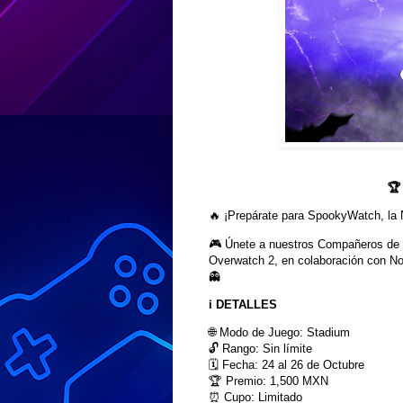
🏆
🔥 ¡Prepárate para SpookyWatch, la 
🎮 Únete a nuestros Compañeros de
Overwatch 2, en colaboración con No
👻
ℹ️
DETALLES
🌐 Modo de Juego: Stadium
🔓 Rango: Sin límite
🗓️ Fecha: 24 al 26 de Octubre
🏆 Premio: 1,500 MXN
⏰ Cupo: Limitado