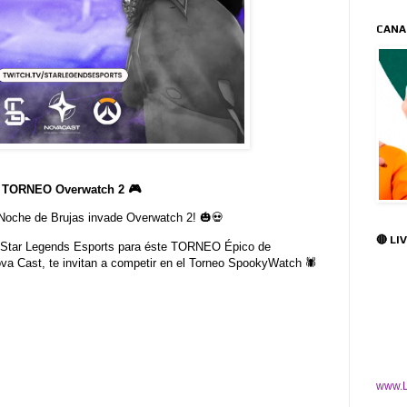
CANA
 TORNEO Overwatch 2 🎮
Noche de Brujas invade Overwatch 2! 🎃💀
🔴 LI
 Star Legends Esports para éste TORNEO Épico de
va Cast, te invitan a competir en el Torneo SpookyWatch 🕷️
www.L