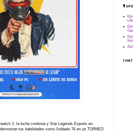
🎙️ S
Ep
Ult
Epi
Ga
Epi
Not
Zum
CHAT
erwatch 2, la lucha continúa y Star Legends Esports en
 a demostrar tus habilidades como Soldado 76 en un TORNEO