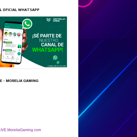
L OFICIAL WHATSAPP
VE - MORELIA GAMING
IVE.MoreliaGaming.com