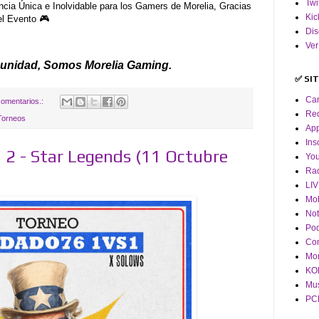
Twi
a Única e Inolvidable para los Gamers de Morelia, Gracias
Kic
el Evento 🎮
Dis
Ver
unidad, Somos Morelia Gaming.
✅ SI
Ca
omentarios.:
Red
Torneos
App
Ins
 - Star Legends (11 Octubre
Yo
Ra
LI
Mob
Not
Pod
Co
Mor
KOF
Mus
PCM