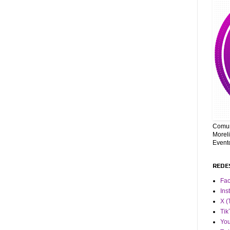
Comun
Moreli
Event
REDE
Fa
Ins
X (
Tik
Yo