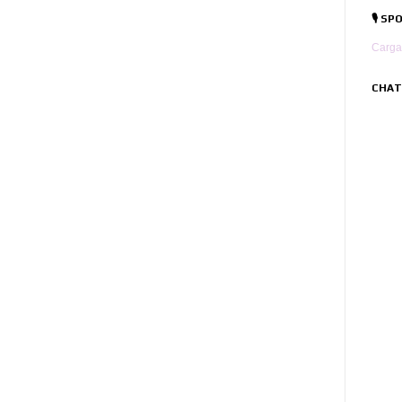
🎙️ S
Carga
CHAT