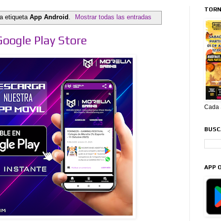
TORN
a etiqueta
App Android
.
Mostrar todas las entradas
 Google Play Store
Cada S
BUSCA
APP O