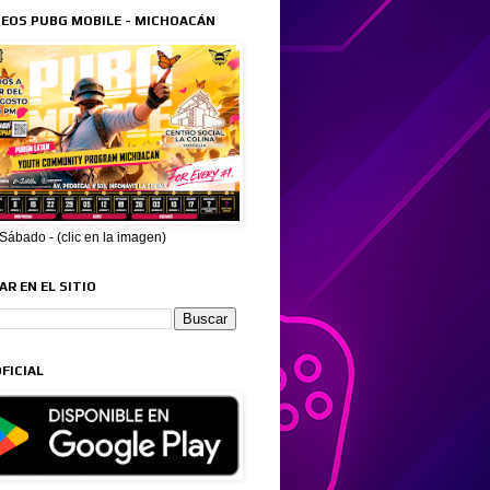
EOS PUBG MOBILE - MICHOACÁN
ábado - (clic en la imagen)
R EN EL SITIO
FICIAL