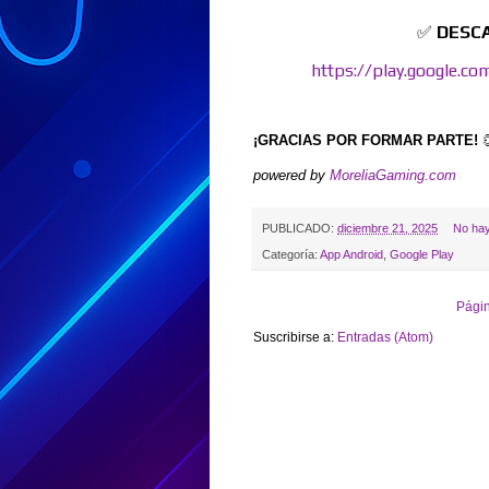
✅
DESCA
https://play.google.co
¡GRACIAS POR FORMAR PARTE!

powered by
MoreliaGaming.com
PUBLICADO:
diciembre 21, 2025
No hay
Categoría:
App Android
,
Google Play
Págin
Suscribirse a:
Entradas (Atom)