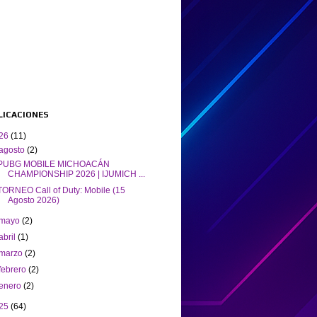
BLICACIONES
26
(11)
agosto
(2)
PUBG MOBILE MICHOACÁN
CHAMPIONSHIP 2026 | IJUMICH ...
TORNEO Call of Duty: Mobile (15
Agosto 2026)
mayo
(2)
abril
(1)
marzo
(2)
febrero
(2)
enero
(2)
25
(64)