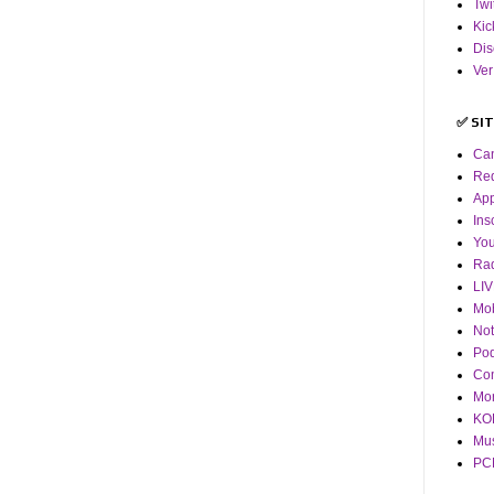
Twi
Kic
Dis
Ver
✅ SI
Ca
Red
App
Ins
Yo
Ra
LI
Mob
Not
Pod
Co
Mor
KOF
Mus
PCM