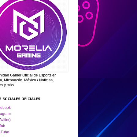
idad Gamer Oficial de Esports en
a, Michoacán, México • Noticias,
os y más.
S SOCIALES OFICIALES
cebook
tagram
Twitter)
Tok
uTube