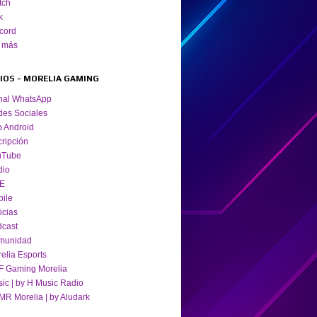
tch
k
cord
 más
TIOS - MORELIA GAMING
nal WhatsApp
es Sociales
 Android
cripción
uTube
dio
VE
ile
icias
cast
munidad
elia Esports
 Gaming Morelia
ic | by H Music Radio
R Morelia | by Aludark