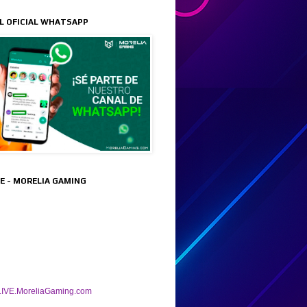
L OFICIAL WHATSAPP
VE - MORELIA GAMING
IVE.MoreliaGaming.com