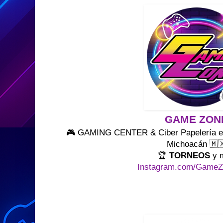
GAME ZON
🎮 GAMING CENTER & Ciber Papelería en 
Michoacán 🇲
🏆
TORNEOS
y 
Instagram.com/Game