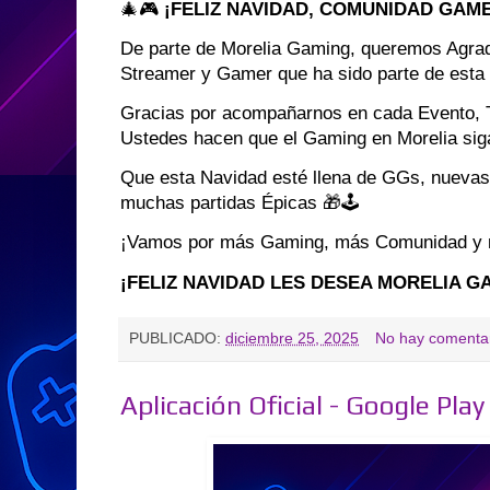
🎄🎮
¡FELIZ NAVIDAD, COMUNIDAD GAM
De parte de Morelia Gaming, queremos Agrad
Streamer y Gamer que ha sido parte de esta
Gracias por acompañarnos en cada Evento, T
Ustedes hacen que el Gaming en Morelia sig
Que esta Navidad esté llena de GGs, nuevas
muchas partidas Épicas 🎁🕹️
¡Vamos por más Gaming, más Comunidad y m
¡FELIZ NAVIDAD LES DESEA MORELIA G
PUBLICADO:
diciembre 25, 2025
No hay comentar
Aplicación Oficial - Google Play