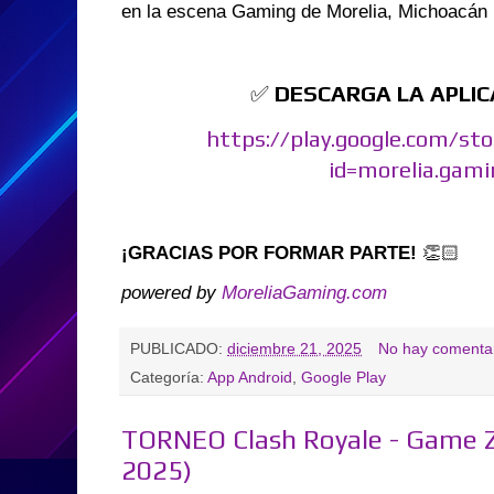
en la escena Gaming de Morelia, Michoacán
✅
DESCARGA LA APLIC
https://play.google.com/st
id=morelia.gami
¡GRACIAS POR FORMAR PARTE!
👏🏻
powered by
MoreliaGaming.com
PUBLICADO:
diciembre 21, 2025
No hay comentar
Categoría:
App Android
,
Google Play
TORNEO Clash Royale - Game Z
2025)