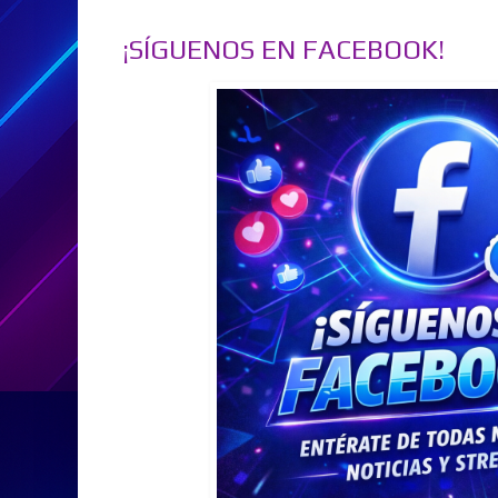
¡SÍGUENOS EN FACEBOOK!