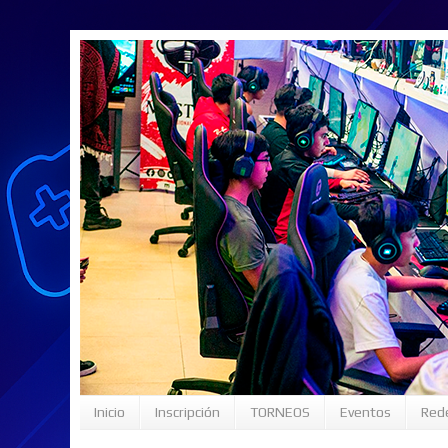
Inicio
Inscripción
TORNEOS
Eventos
Rede