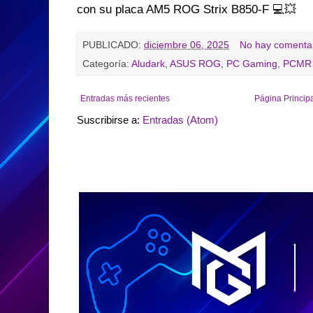
con su placa AM5 ROG Strix B850-F 💻💥
PUBLICADO:
diciembre 06, 2025
No hay comentar
Categoría:
Aludark
,
ASUS ROG
,
PC Gaming
,
PCMR 
Entradas más recientes
Página Princip
Suscribirse a:
Entradas (Atom)