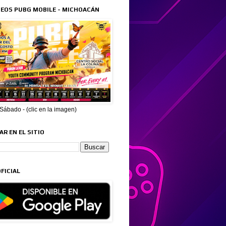
EOS PUBG MOBILE - MICHOACÁN
ábado - (clic en la imagen)
R EN EL SITIO
FICIAL