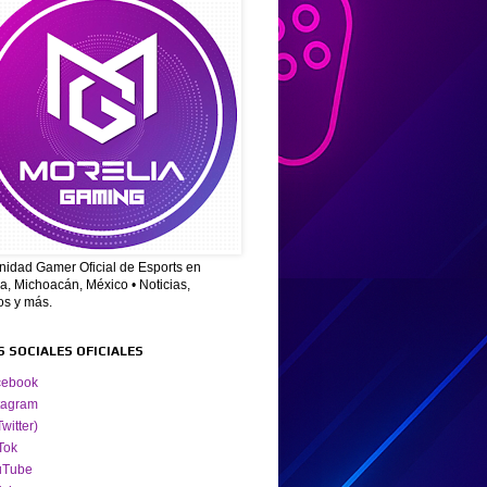
idad Gamer Oficial de Esports en
a, Michoacán, México • Noticias,
os y más.
S SOCIALES OFICIALES
cebook
tagram
Twitter)
Tok
uTube