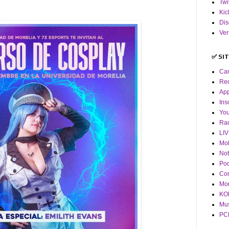
Twi
Kic
Dis
Ver
✅ SI
Ca
Red
App
Ins
Yo
Ra
LI
Mob
Not
Pod
Co
Mor
KOF
Mus
PCM