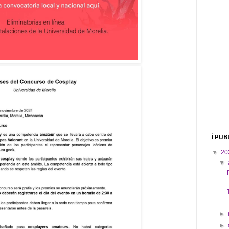
ℹ️ PU
▼
20
▼
►
►