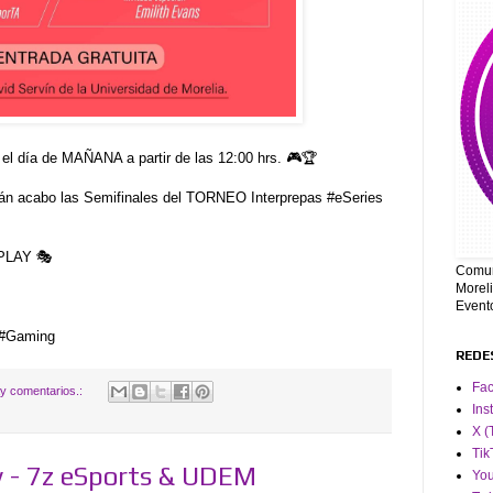
 el día de MAÑANA a partir de las 12:00 hrs. 🎮🏆
rán acabo las Semifinales del TORNEO Interprepas #eSeries
PLAY 🎭
Comun
Moreli
Event
 #Gaming
REDE
Fa
y comentarios.:
Ins
X (
Tik
y - 7z eSports & UDEM
Yo