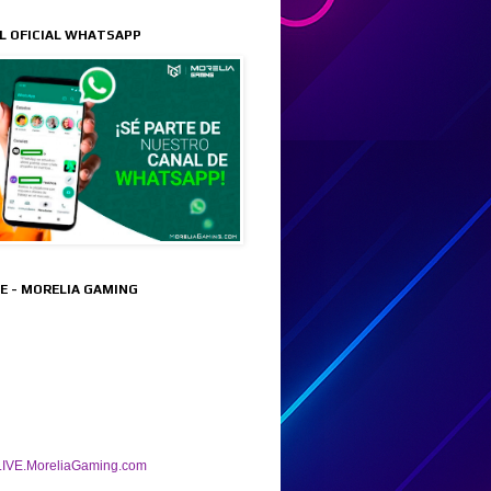
L OFICIAL WHATSAPP
VE - MORELIA GAMING
IVE.MoreliaGaming.com