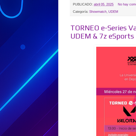
PUBLICADO:
abril 05, 2025
No hay come
Categoría:
Showmatch
,
UDEM
TORNEO e-Series Va
UDEM & 7z eSports