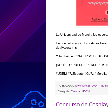
La Universidad de Morelia los espera
En conjunto con 7z Esports se lleva
de #Valorant 🔥
Y también el CONCURSO DE #COS
¡NO TE LO PUEDES PERDER! 🫵🏻
#UDEM #7zEsports #Go7z #Morelia
PUBLICADO:
noviembre 26, 2024
No ha
Categoría:
Eventos
,
UDEM
Concurso de Cospla