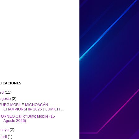
BLICACIONES
26
(11)
agosto
(2)
PUBG MOBILE MICHOACÁN
CHAMPIONSHIP 2026 | IJUMICH ...
TORNEO Call of Duty: Mobile (15
Agosto 2026)
mayo
(2)
abril
(1)