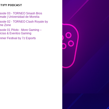
POTIFY PODCAST
isode 03 - TORNEO Smash Bros
imate | Universidad de Morelia
sode 02 - TORNEO Clash Royale by
me Zone
sode 01 Piloto - More Gaming –
icias & Eventos Gaming
mer Festival by ‪7z Esports