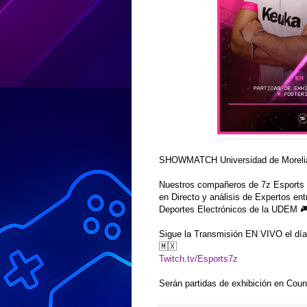
SHOWMATCH Universidad de Morelia
Nuestros compañeros de 7z Esports 
en Directo y análisis de Expertos en
Deportes Electrónicos de la UDEM 
Sigue la Transmisión EN VIVO el día
🇲🇽
Twitch.tv/Esports7z
Serán partidas de exhibición en Cou