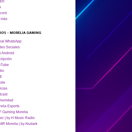
tch
k
cord
 más
TIOS - MORELIA GAMING
nal WhatsApp
es Sociales
 Android
cripción
uTube
dio
VE
ile
icias
cast
munidad
elia Esports
 Gaming Morelia
ic | by H Music Radio
R Morelia | by Aludark