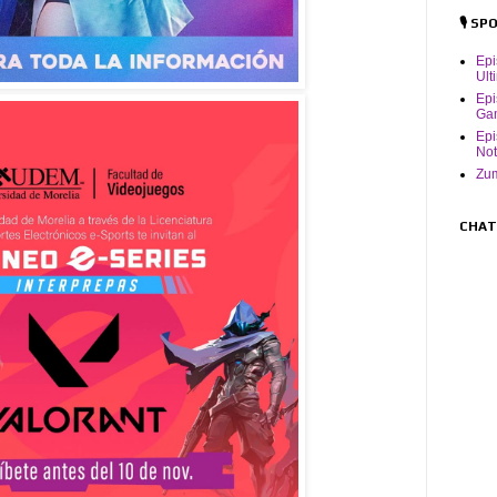
🎙️ S
Ep
Ult
Epi
Ga
Epi
Not
Zum
CHAT