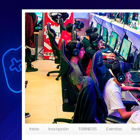
Inicio
Inscripción
TORNEOS
Eventos
Rede