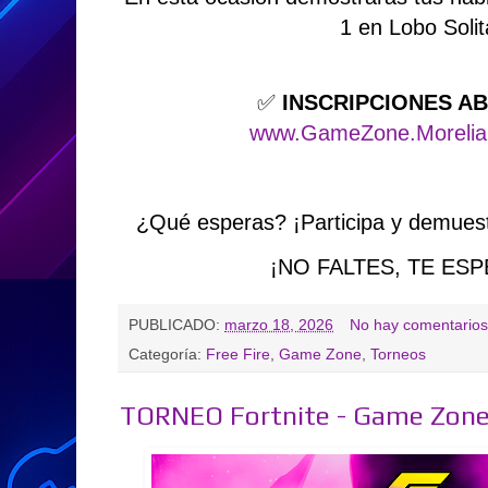
1 en Lobo Solit
✅
INSCRIPCIONES AB
www.GameZone.Moreli
¿Qué esperas? ¡Participa y demuest
¡NO FALTES, TE ES
PUBLICADO:
marzo 18, 2026
No hay comentarios
Categoría:
Free Fire
,
Game Zone
,
Torneos
TORNEO Fortnite - Game Zone