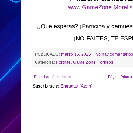
www.GameZone.Moreli
¿Qué esperas? ¡Participa y demuest
¡NO FALTES, TE ES
PUBLICADO:
marzo 16, 2026
No hay comentarios
Categoría:
Fortnite
,
Game Zone
,
Torneos
Entradas más recientes
Página Princip
Suscribirse a:
Entradas (Atom)