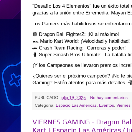
"Desafío Los 4 Elementos" fue un éxito total
gracias a la unión entre Erremedia, Mayan E
Los Gamers más habilidosos se enfrentaron 
🔴 Dragon Ball FighterZ: ¡Ki al máximo!
🏎️ Mario Kart World: ¡Velocidad y habilidad!
🚗 Crash Team Racing: ¡Carreras y poder!
🥊 Super Smash Bros Ultimate: ¡La batalla fin
¡Y los Campeones se llevaron premios increí
¿Quieres ser el próximo campeón? ¡No te pie
Gaming"! Estén atentos para más detalles. 
PUBLICADO:
julio 19, 2025
No hay comentarios.:
Categoría:
Espacio Las Américas
,
Eventos
,
Viernes
VIERNES GAMING - Dragon Ball
Kart | Espacio Las Américas (Ju