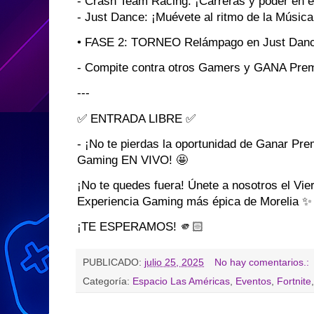
- Crash Team Racing: ¡Carreras y poder en el
- Just Dance: ¡Muévete al ritmo de la Música
• FASE 2: TORNEO Relámpago en Just Dan
- Compite contra otros Gamers y GANA Premi
---
✅ ENTRADA LIBRE ✅
- ¡No te pierdas la oportunidad de Ganar Prem
Gaming EN VIVO! 🤩
¡No te quedes fuera! Únete a nosotros el Vier
Experiencia Gaming más épica de Morelia ✨
¡TE ESPERAMOS! 🫵🏻
PUBLICADO:
julio 25, 2025
No hay comentarios.:
Categoría:
Espacio Las Américas
,
Eventos
,
Fortnite