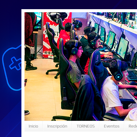
Inicio
Inscripción
TORNEOS
Eventos
Rede