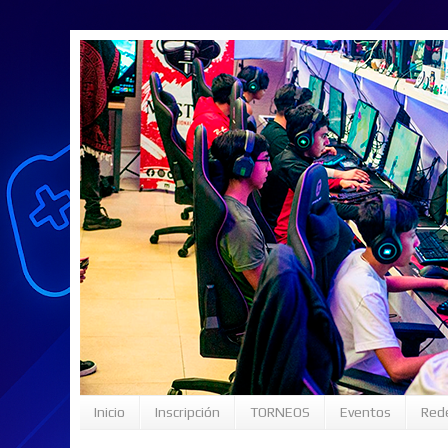
Inicio
Inscripción
TORNEOS
Eventos
Rede