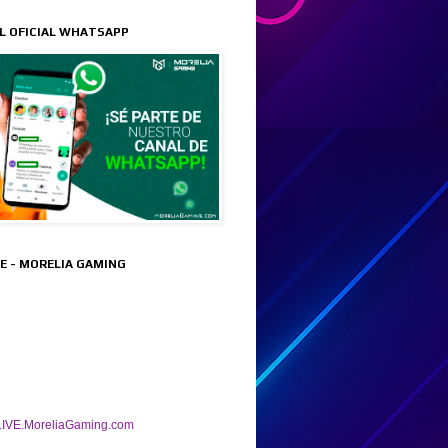
L OFICIAL WHATSAPP
VE - MORELIA GAMING
IVE.MoreliaGaming.com