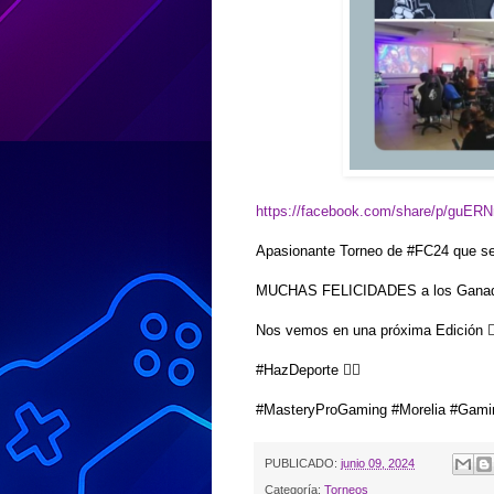
https://facebook.com/share/p/gu
Apasionante Torneo de #FC24 que se
MUCHAS FELICIDADES a los Ganad
Nos vemos en una próxima Edición 👍
#HazDeporte ⛹🏻
#MasteryProGaming #Morelia #Gami
PUBLICADO:
junio 09, 2024
Categoría:
Torneos