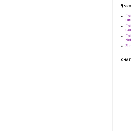
🎙️ S
Ep
Ult
Epi
Ga
Epi
Not
Zum
CHAT