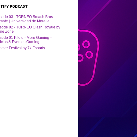
POTIFY PODCAST
isode 03 - TORNEO Smash Bros
imate | Universidad de Morelia
sode 02 - TORNEO Clash Royale by
me Zone
sode 01 Piloto - More Gaming –
icias & Eventos Gaming
mer Festival by ‪7z Esports