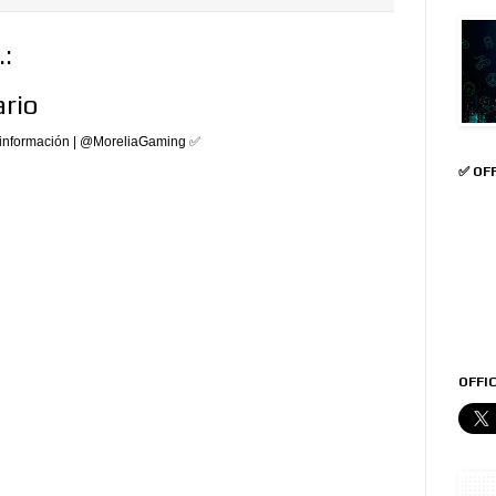
:
rio
 información | @MoreliaGaming ✅
✅ OF
OFFIC