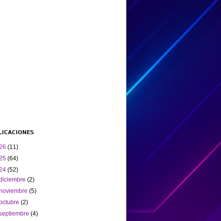
BLICACIONES
26
(11)
25
(64)
24
(52)
diciembre
(2)
noviembre
(5)
octubre
(2)
septiembre
(4)