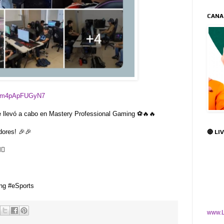
CANA
ERNm4pApFUGyN7
 llevó a cabo en Mastery Professional Gaming ⚽🔥🔥
ores! 🎉🎉
🔴 LI
🏻
ng #eSports
www.L