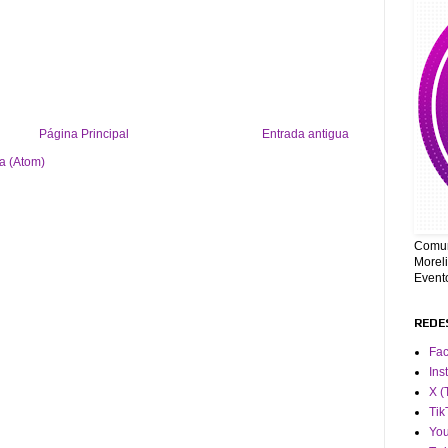
Página Principal
Entrada antigua
a (Atom)
Comun
Moreli
Event
REDE
Fa
Ins
X (
Tik
Yo