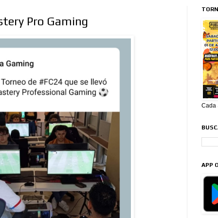
TORN
tery Pro Gaming
Cada S
BUSCA
APP O