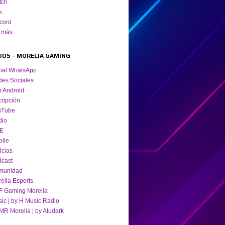
tch
k
cord
 más
TIOS - MORELIA GAMING
nal WhatsApp
es Sociales
 Android
cripción
uTube
dio
VE
ile
icias
cast
munidad
elia Esports
 Gaming Morelia
ic | by H Music Radio
R Morelia | by Aludark