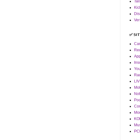
Twi
Kic
Dis
Ver
✅ SI
Ca
Red
App
Ins
Yo
Ra
LI
Mob
Not
Pod
Co
Mor
KOF
Mus
PCM