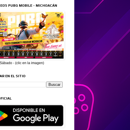
EOS PUBG MOBILE - MICHOACÁN
ábado - (clic en la imagen)
R EN EL SITIO
FICIAL