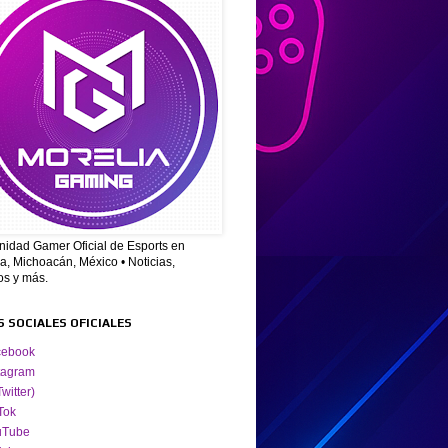
idad Gamer Oficial de Esports en
a, Michoacán, México • Noticias,
os y más.
S SOCIALES OFICIALES
cebook
tagram
Twitter)
Tok
uTube