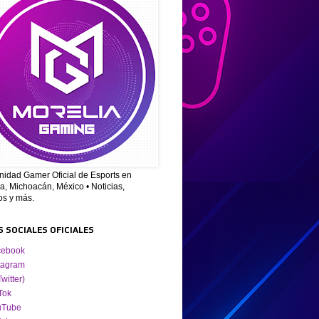
idad Gamer Oficial de Esports en
a, Michoacán, México • Noticias,
os y más.
S SOCIALES OFICIALES
cebook
tagram
Twitter)
Tok
uTube