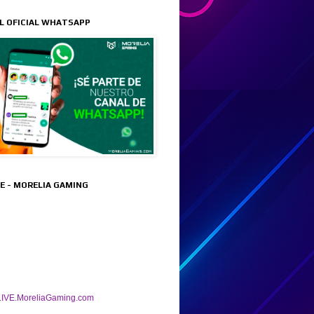
L OFICIAL WHATSAPP
VE - MORELIA GAMING
IVE.MoreliaGaming.com