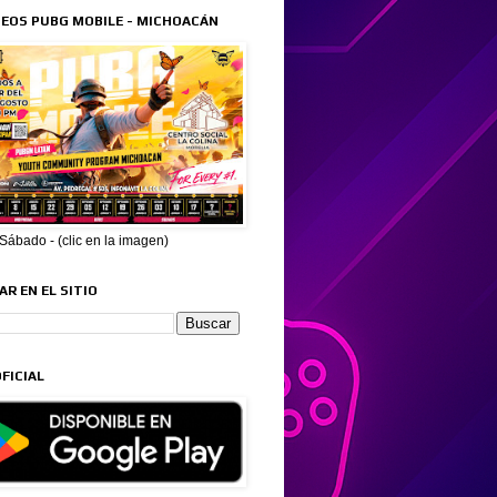
EOS PUBG MOBILE - MICHOACÁN
ábado - (clic en la imagen)
R EN EL SITIO
FICIAL