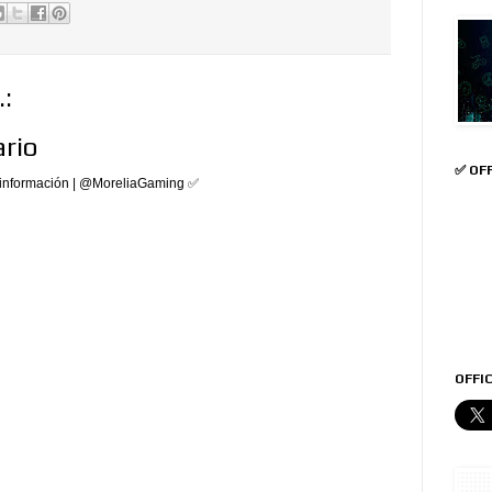
:
rio
✅ OF
 información | @MoreliaGaming ✅
OFFIC