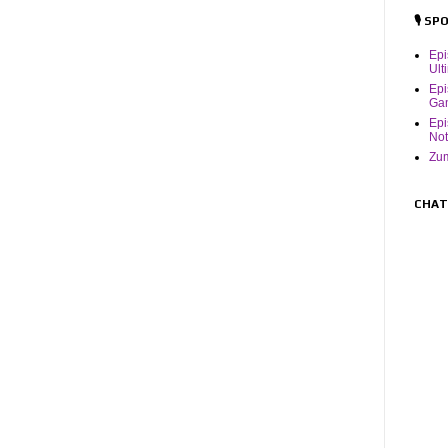
🎙️ S
Ep
Ult
Epi
Ga
Epi
Not
Zum
CHAT