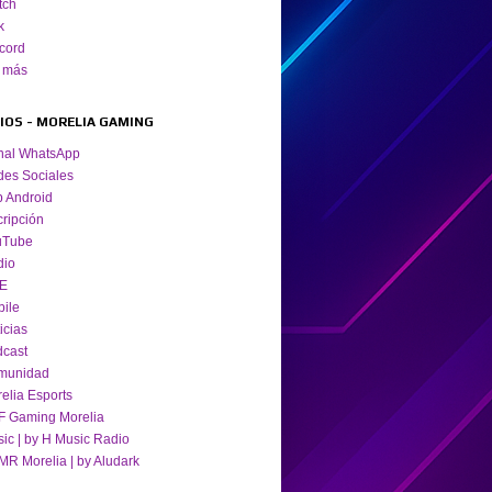
tch
k
cord
 más
TIOS - MORELIA GAMING
nal WhatsApp
es Sociales
 Android
cripción
uTube
dio
VE
ile
icias
cast
munidad
elia Esports
 Gaming Morelia
ic | by H Music Radio
R Morelia | by Aludark