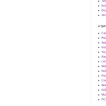
Twi
Kic
Dis
Ver
✅ SI
Ca
Red
App
Ins
Yo
Ra
LI
Mob
Not
Pod
Co
Mor
KOF
Mus
PCM