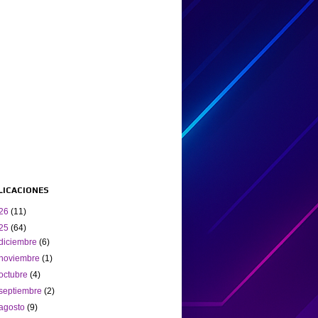
BLICACIONES
26
(11)
25
(64)
diciembre
(6)
noviembre
(1)
octubre
(4)
septiembre
(2)
agosto
(9)