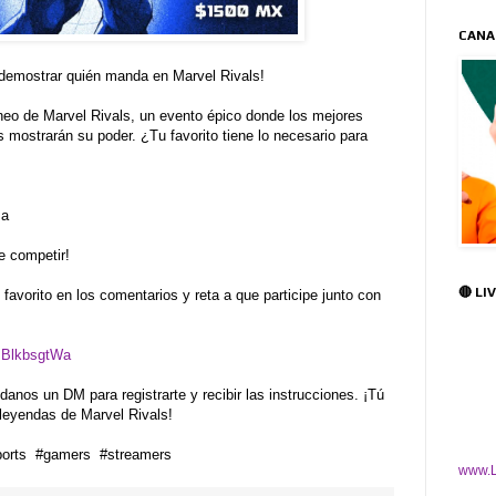
CANA
 demostrar quién manda en Marvel Rivals!
rneo de Marvel Rivals, un evento épico donde los mejores
 mostrarán su poder. ¿Tu favorito tiene lo necesario para
ma
e competir!
🔴 LI
 favorito en los comentarios y reta a que participe junto con
/BBlkbsgtWa
anos un DM para registrarte y recibir las instrucciones. ¡Tú
 leyendas de Marvel Rivals!
ports #gamers #streamers
www.L