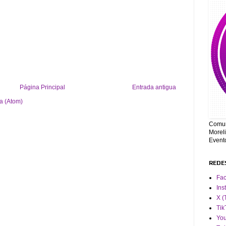
Página Principal
Entrada antigua
a (Atom)
Comun
Moreli
Event
REDE
Fa
Ins
X (
Tik
Yo