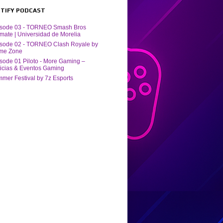
POTIFY PODCAST
isode 03 - TORNEO Smash Bros
imate | Universidad de Morelia
sode 02 - TORNEO Clash Royale by
me Zone
sode 01 Piloto - More Gaming –
icias & Eventos Gaming
mer Festival by ‪7z Esports