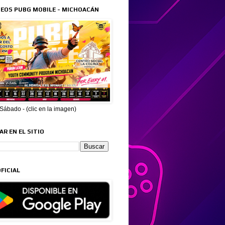
EOS PUBG MOBILE - MICHOACÁN
ábado - (clic en la imagen)
R EN EL SITIO
FICIAL