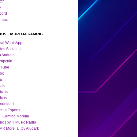
tch
k
cord
 más
TIOS - MORELIA GAMING
nal WhatsApp
es Sociales
 Android
cripción
uTube
dio
VE
ile
icias
cast
munidad
elia Esports
 Gaming Morelia
ic | by H Music Radio
R Morelia | by Aludark