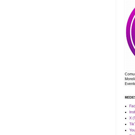
Comun
Moreli
Event
REDE
Fa
Ins
X (
Tik
Yo