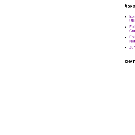
🎙️ S
Ep
Ult
Epi
Ga
Epi
Not
Zum
CHAT