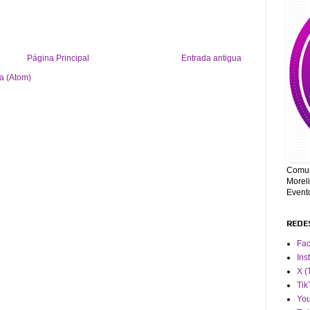
Página Principal
Entrada antigua
a (Atom)
Comun
Moreli
Event
REDE
Fa
Ins
X (
Tik
Yo