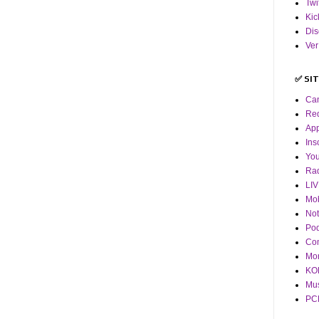
Twi
Kic
Dis
Ver
✅ SI
Ca
Red
App
Ins
Yo
Ra
LI
Mob
Not
Pod
Co
Mor
KOF
Mus
PCM