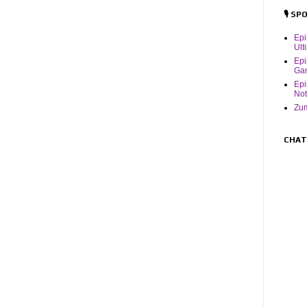
🎙️ S
Ep
Ult
Epi
Ga
Epi
Not
Zum
CHAT