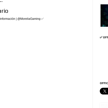
rio
 información | @MoreliaGaming ✅
✅ OF
OFFIC