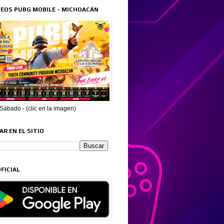
EOS PUBG MOBILE - MICHOACÁN
ábado - (clic en la imagen)
R EN EL SITIO
FICIAL