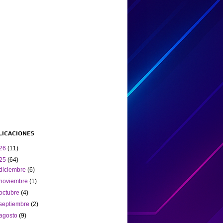
BLICACIONES
26
(11)
25
(64)
diciembre
(6)
noviembre
(1)
octubre
(4)
septiembre
(2)
agosto
(9)