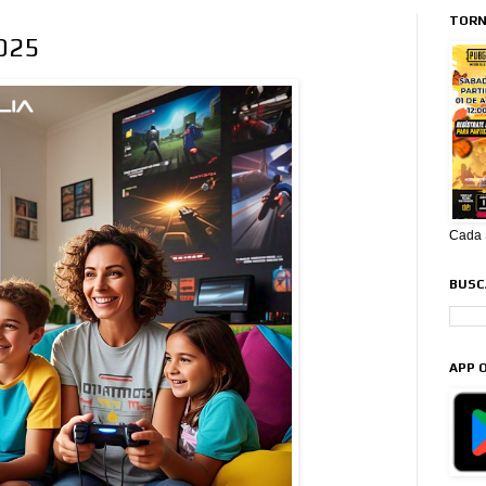
TORN
2025
Cada S
BUSCA
APP O