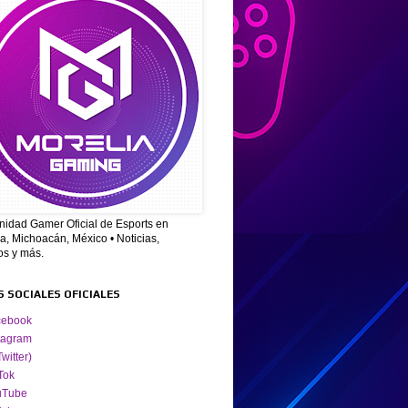
idad Gamer Oficial de Esports en
a, Michoacán, México • Noticias,
os y más.
S SOCIALES OFICIALES
cebook
tagram
Twitter)
Tok
uTube