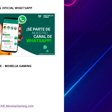
L OFICIAL WHATSAPP
VE - MORELIA GAMING
IVE.MoreliaGaming.com