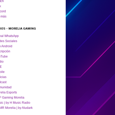
tch
k
cord
 más
TIOS - MORELIA GAMING
nal WhatsApp
es Sociales
 Android
cripción
uTube
dio
VE
ile
icias
cast
munidad
elia Esports
 Gaming Morelia
ic | by H Music Radio
R Morelia | by Aludark