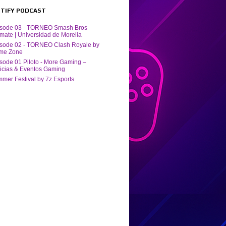
POTIFY PODCAST
isode 03 - TORNEO Smash Bros
imate | Universidad de Morelia
sode 02 - TORNEO Clash Royale by
me Zone
sode 01 Piloto - More Gaming –
icias & Eventos Gaming
mer Festival by ‪7z Esports