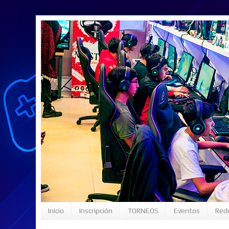
Inicio
Inscripción
TORNEOS
Eventos
Rede