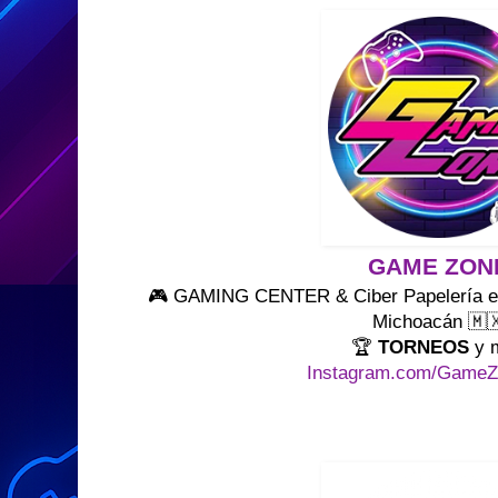
GAME ZON
🎮 GAMING CENTER & Ciber Papelería en 
Michoacán 🇲
🏆
TORNEOS
y 
Instagram.com/Game